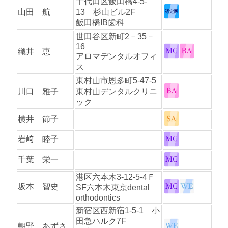
千代田区飯田橋4-5-
山田 航
13 杉山ビル2F
飯田橋IB歯科
世田谷区新町2－35－
16
織井 恵
アロマデンタルオフィ
ス
東村山市恩多町5-47-5
川口 雅子
東村山デンタルクリニ
ック
横井 節子
岩﨑 睦子
千葉 栄一
港区六本木3-12-5-4Ｆ
坂本 智史
SF六本木東京dental
orthodontics
新宿区西新宿1-5-1 小
田急ハルク7F
朝野 あずさ