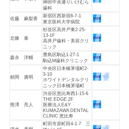
神田中央通りいけむら
歯科
新宿区西新宿6-7-1
佐藤 麻梨香
東京医科大学病院
杉並区高井戸東2-25-
13-1F
北條 泰
高井戸歯科・美容クリ
ニック
豊島区駒込1-27-1
森永 洋輔
駒込M歯科クリニック
中央区日本橋茅場町2-
3-10
頼岡 廣明
ホワイトデンタルクリ
ニック日本橋茅場町
渋谷区恵比寿西1-15-6
THE EDGE 2F
熊澤 亮人
医療法人E&Y
KUMAZAWA DENTAL
CLINIC 恵比寿
町田市原町田4-1-7 三