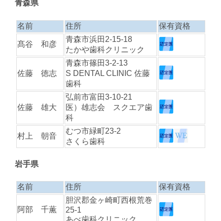
青森県
名前
住所
保有資格
青森市浜田2-15-18
髙谷 和彦
たかや歯科クリニック
青森市篠田3-2-13
佐藤 徳志
S DENTAL CLINIC 佐藤
歯科
弘前市富田3-10-21
佐藤 雄大
医）雄志会 スクエア歯
科
むつ市緑町23-2
村上 朝音
さくら歯科
岩手県
名前
住所
保有資格
胆沢郡金ヶ崎町西根荒巻
阿部 千薫
25-1
あべ歯科クリニック