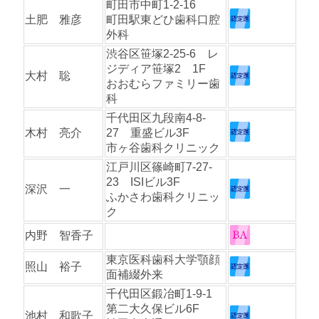
町田市中町1-2-16
土肥 雅彦
町田駅東どひ歯科口腔
外科
渋谷区笹塚2-25-6 レ
ジディア笹塚2 1F
大村 聡
おおむらファミリー歯
科
千代田区九段南4-8-
木村 亮介
27 重盛ビル3F
市ヶ谷歯科クリニック
江戸川区篠崎町7-27-
23 ISIビル3F
深沢 一
ふかさわ歯科クリニッ
ク
内野 智香子
東京医科歯科大学顎顔
照山 裕子
面補綴外来
千代田区鍛冶町1-9-1
第二大久保ビル6F
池村 和歌子