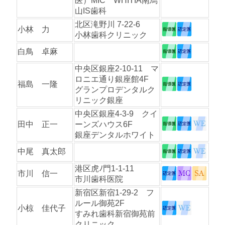
医）MIC WHITIA南烏
山IS歯科
北区滝野川 7-22-6
小林 力
小林歯科クリニック
白鳥 卓麻
中央区銀座2-10-11 マ
ロニエ通り銀座館4F
福島 一隆
グランプロデンタルク
リニック銀座
中央区銀座4-3-9 クイ
田中 正一
ーンズハウス6F
銀座デンタルホワイト
中尾 真太郎
港区虎ﾉ門1-1-11
市川 信一
市川歯科医院
新宿区新宿1-29-2 フ
ルール御苑2F
小椋 佳代子
すみれ歯科新宿御苑前
クリニック