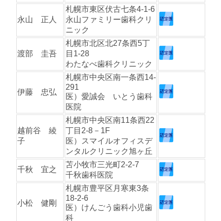
札幌市東区伏古七条4-1-6
永山 正人
永山ファミリー歯科クリ
ニック
札幌市北区北27条西5丁
渡部 圭吾
目1-28
わたなべ歯科クリニック
札幌市中央区南一条西14-
291
伊藤 忠弘
医）愛誠会 いとう歯科
医院
札幌市中央区南11条西22
越前谷 綾
丁目2-8－1F
子
医）スマイルオフィスデ
ンタルクリニック旭ヶ丘
苫小牧市三光町2-2-7
千秋 宜之
千秋歯科医院
札幌市豊平区月寒東3条
18-2-6
小松 健剛
医）けんごう歯科小児歯
科