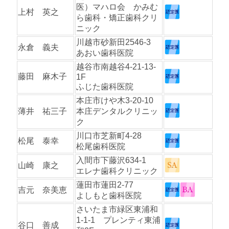
医）マハロ会 かみむ
上村 英之
ら歯科・矯正歯科クリ
ニック
川越市砂新田2546-3
永倉 義夫
あおい歯科医院
越谷市南越谷4-21-13-
藤田 麻木子
1F
ふじた歯科医院
本庄市けや木3-20-10
薄井 祐三子
本庄デンタルクリニッ
ク
川口市芝新町4-28
松尾 泰幸
松尾歯科医院
入間市下藤沢634-1
山崎 康之
エレナ歯科クリニック
蓮田市蓮田2-77
吉元 奈美恵
よしもと歯科医院
さいたま市緑区東浦和
1-1-1 プレンティ東浦
谷口 善成