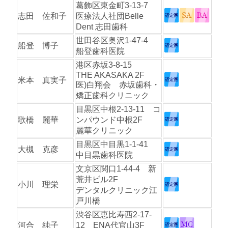
葛飾区東金町3-13-7
志田 佐和子
医療法人社団Belle
Dent 志田歯科
世田谷区奥沢1-47-4
船登 博子
船登歯科医院
港区赤坂3-8-15
THE AKASAKA 2F
米本 真実子
医)白翔会 赤坂歯科・
矯正歯科クリニック
目黒区中根2-13-11 コ
歌橋 麗華
ンパウンド中根2F
麗華クリニック
目黒区中目黒1-1-41
大槻 克彦
中目黒歯科医院
文京区関口1-44-4 新
荒井ビル2F
小川 理栄
デンタルクリニック江
戸川橋
渋谷区恵比寿西2-17-
河合 純子
12 ENA代官山3F