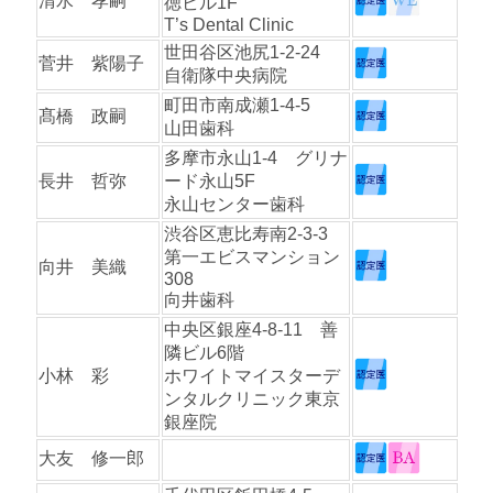
清水 孝嗣
徳ビル1F
T’s Dental Clinic
世田谷区池尻1-2-24
菅井 紫陽子
自衛隊中央病院
町田市南成瀬1-4-5
髙橋 政嗣
山田歯科
多摩市永山1-4 グリナ
長井 哲弥
ード永山5F
永山センター歯科
渋谷区恵比寿南2-3-3
第一エビスマンション
向井 美織
308
向井歯科
中央区銀座4-8-11 善
隣ビル6階
小林 彩
ホワイトマイスターデ
ンタルクリニック東京
銀座院
大友 修一郎