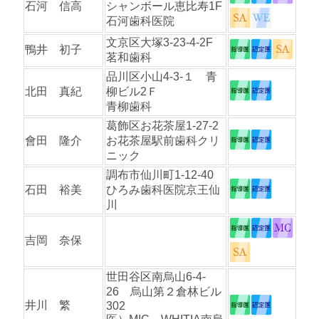
石河 信高
シャンボール恵比寿1F
石河歯科医院
文京区大塚3-23-4-2F
鴨井 初子
茗和歯科
品川区小山4-3-１ 青
北田 真紀
柳ビル2Ｆ
青柳歯科
葛飾区お花茶屋1-27-2
會田 隆介
お花茶屋駅前歯科クリ
ニック
調布市仙川町1-12-40
石田 裕美
ひろみ歯科医院京王仙
川
吉岡 奈保
世田谷区南烏山6-4-
26 烏山第２倉林ビル
井川 繁
302