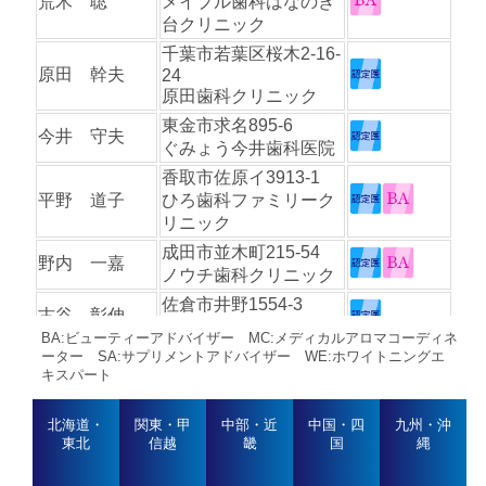
荒木 聡
メイプル歯科はなのき
台クリニック
千葉市若葉区桜木2-16-
原田 幹夫
24
原田歯科クリニック
東金市求名895-6
今井 守夫
ぐみょう今井歯科医院
香取市佐原イ3913-1
平野 道子
ひろ歯科ファミリーク
リニック
成田市並木町215-54
野内 一嘉
ノウチ歯科クリニック
佐倉市井野1554-3
古谷 彰伸
勝田台フルヤ歯科
BA:ビューティーアドバイザー MC:メディカルアロマコーディネ
鎌ヶ谷市中央1-8-16
ーター SA:サプリメントアドバイザー WE:ホワイトニングエ
甘利 昌彦
キスパート
甘利歯科医院
香取郡東庄町笹川い
北海道・
関東・甲
中部・近
中国・四
九州・沖
4539-74
菅谷 京子
東北
信越
畿
国
縄
グリーンデンタルクリ
ニック