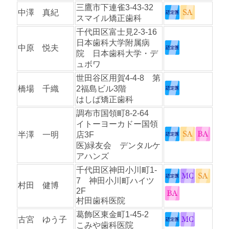
三鷹市下連雀3-43-32
中澤 真紀
スマイル矯正歯科
千代田区富士見2-3-16
日本歯科大学附属病
中原 悦夫
院 日本歯科大学・デ
ュボワ
世田谷区用賀4-4-8 第
橋場 千織
2福島ビル3階
はしば矯正歯科
調布市国領町8-2-64
イトーヨーカドー国領
半澤 一明
店3F
医)緑友会 デンタルケ
アハンズ
千代田区神田小川町1-
7 神田小川町ハイツ
村田 健博
2F
村田歯科医院
葛飾区東金町1-45-2
古宮 ゆう子
こみや歯科医院