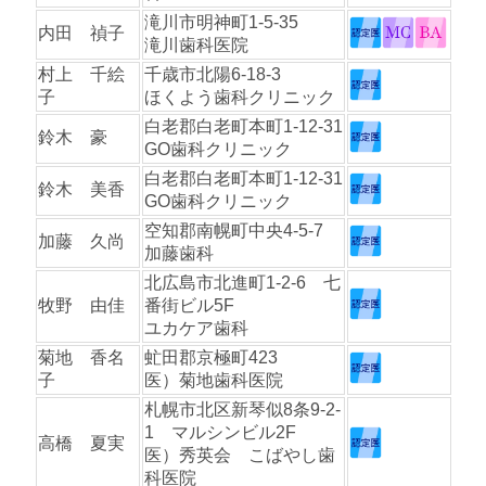
滝川市明神町1-5-35
内田 禎子
滝川歯科医院
村上 千絵
千歳市北陽6-18-3
子
ほくよう歯科クリニック
白老郡白老町本町1-12-31
鈴木 豪
GO歯科クリニック
白老郡白老町本町1-12-31
鈴木 美香
GO歯科クリニック
空知郡南幌町中央4-5-7
加藤 久尚
加藤歯科
北広島市北進町1-2-6 七
牧野 由佳
番街ビル5F
ユカケア歯科
菊地 香名
虻田郡京極町423
子
医）菊地歯科医院
札幌市北区新琴似8条9-2-
1 マルシンビル2F
高橋 夏実
医）秀英会 こばやし歯
科医院