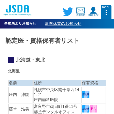
menu
事務局よりお知らせ
夏季休業のお知らせ
認定医・資格保有者リスト
北海道・東北
北海道
名前
住所
保有資格
札幌市中央区南十条西14-
庄内 淳能
1-21
庄内歯科医院
富良野市朝日町1番11号
藤堂 浩美
藤堂デンタルオフィス