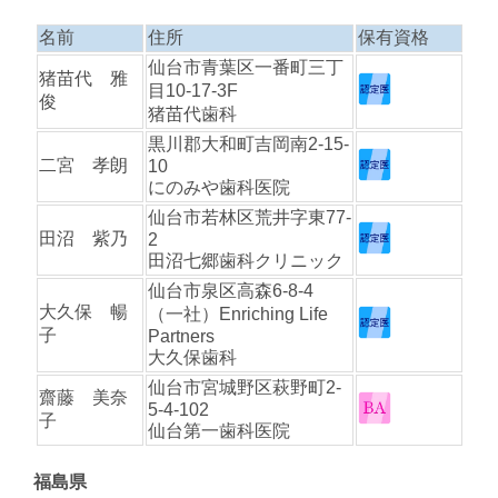
名前
住所
保有資格
仙台市青葉区一番町三丁
猪苗代 雅
目10-17-3F
俊
猪苗代歯科
黒川郡大和町吉岡南2-15-
二宮 孝朗
10
にのみや歯科医院
仙台市若林区荒井字東77-
田沼 紫乃
2
田沼七郷歯科クリニック
仙台市泉区高森6-8-4
大久保 暢
（一社）Enriching Life
子
Partners
大久保歯科
仙台市宮城野区萩野町2-
齋藤 美奈
5-4-102
子
仙台第一歯科医院
福島県