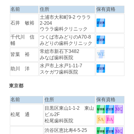
名前
住所
保有資格
土浦市大和町9-2 ウララ
石井 敏裕
2-204
ウララ歯科クリニック
千代川 信
つくば市みどりのA70-8
輔
みどりの歯科クリニック
常総市新石下3482
皆葉 裕
みなば歯科医院
水戸市上水戸1-11-7
助川 洋
スケガワ歯科医院
東京都
名前
住所
保有資格
目黒区東山1-1-2 東山
松尾 通
ビル2F
松尾歯科医院
渋谷区恵比寿4-5-25