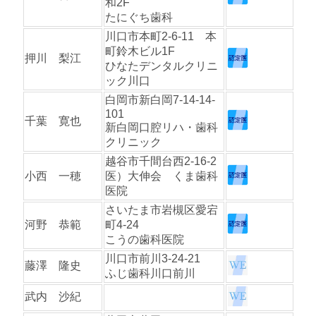
和2F
たにぐち歯科
川口市本町2-6-11 本
町鈴木ビル1F
押川 梨江
ひなたデンタルクリニ
ック川口
白岡市新白岡7-14-14-
101
千葉 寛也
新白岡口腔リハ・歯科
クリニック
越谷市千間台西2-16-2
小西 一穂
医）大伸会 くま歯科
医院
さいたま市岩槻区愛宕
河野 恭範
町4-24
こうの歯科医院
川口市前川3-24-21
藤澤 隆史
ふじ歯科川口前川
武内 沙紀