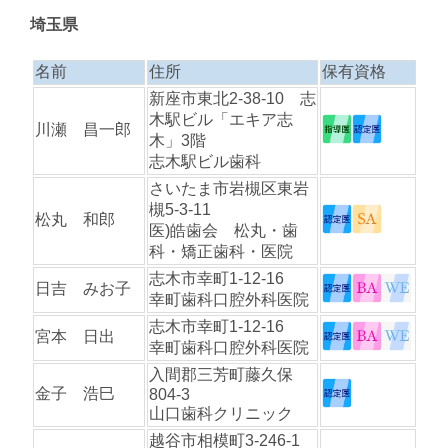
埼玉県
名前
住所
保有資格
新座市東北2-38-10 志
木駅ビル「エキア志
川瀬 昌一郎
木」3階
志木駅ビル歯科
さいたま市岩槻区東岩
槻5-3-11
松丸 和郎
医)皓歯会 松丸・歯
科・矯正歯科・医院
志木市幸町1-12-16
日吉 みお子
幸町歯科口腔外科医院
志木市幸町1-12-16
宮本 日出
幸町歯科口腔外科医院
入間郡三芳町藤久保
金子 浩巳
804-3
山口歯科クリニック
越谷市相模町3-246-1