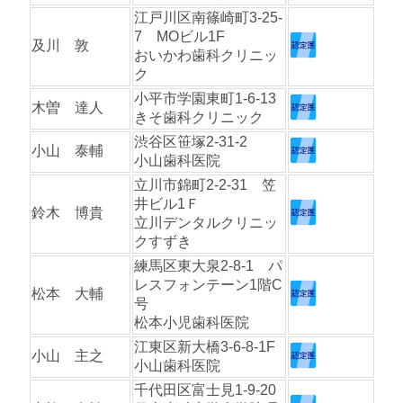
江戸川区南篠崎町3-25-
7 MOビル1F
及川 敦
おいかわ歯科クリニッ
ク
小平市学園東町1-6-13
木曽 達人
きそ歯科クリニック
渋谷区笹塚2-31-2
小山 泰輔
小山歯科医院
立川市錦町2-2-31 笠
井ビル1Ｆ
鈴木 博貴
立川デンタルクリニッ
クすずき
練馬区東大泉2-8-1 パ
レスフォンテーン1階C
松本 大輔
号
松本小児歯科医院
江東区新大橋3-6-8-1F
小山 主之
小山歯科医院
千代田区富士見1-9-20