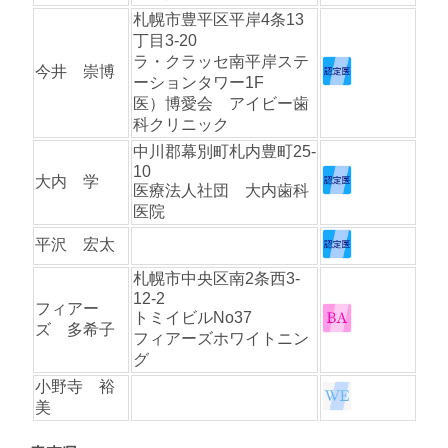
札幌市豊平区平岸4条13
丁目3-20
ラ・クラッセ南平岸ステ
今井 崇博
ーションタワー1F
医）博愛会 アイビー歯
科クリニック
中川郡幕別町札内豊町25-
10
大内 学
医療法人社団 大内歯科
医院
平沢 宏太
札幌市中央区南2条西3-
12-2
フィアー
トミイビルNo37
ズ 多希子
フィアーズホワイトニン
グ
小野寺 裕
美