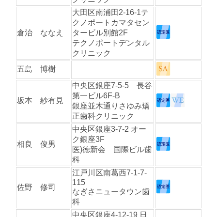
大田区南浦田2-16-1テ
クノポートカマタセン
倉治 ななえ
タービル別館2F
テクノポートデンタル
クリニック
五島 博樹
中央区銀座7-5-5 長谷
第一ビル6F-B
坂本 紗有見
銀座並木通りさゆみ矯
正歯科クリニック
中央区銀座3-7-2 オー
ク銀座3F
相良 俊男
医)徳新会 国際ビル歯
科
江戸川区南葛西7-1-7-
115
佐野 修司
なぎさニュータウン歯
科
中央区銀座4-12-19 日