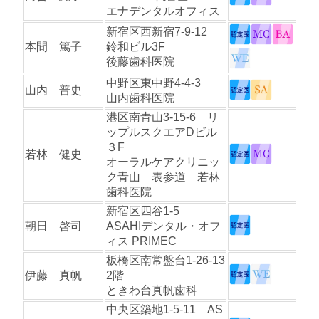
エナデンタルオフィス
新宿区西新宿7-9-12
本間 篤子
鈴和ビル3F
後藤歯科医院
中野区東中野4-4-3
山内 普史
山内歯科医院
港区南青山3-15-6 リ
ップルスクエアDビル
３F
若林 健史
オーラルケアクリニッ
ク青山 表参道 若林
歯科医院
新宿区四谷1-5
朝日 啓司
ASAHIデンタル・オフ
ィス PRIMEC
板橋区南常盤台1-26-13
伊藤 真帆
2階
ときわ台真帆歯科
中央区築地1-5-11 AS