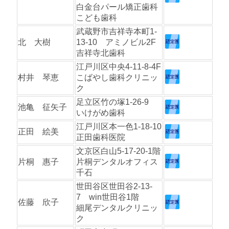
白金台パール矯正歯科
こども歯科
武蔵野市吉祥寺本町1-
北 大樹
13-10 アミノビル2F
吉祥寺北歯科
江戸川区中央4-11-8-4F
村井 琴恵
こばやし歯科クリニッ
ク
足立区竹の塚1-26-9
池亀 征矢子
いけがめ歯科
江戸川区本一色1-18-10
正田 絵美
正田歯科医院
⽂京区⽩⼭5-17-20-1階
片桐 惠子
片桐デンタルオフィス
千石
世田谷区世田谷2-13-
7 win世田谷1階
佐藤 欣子
細尾デンタルクリニッ
ク