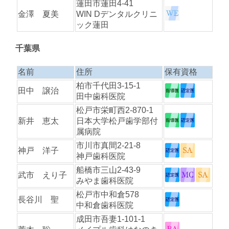
蓮田市蓮田4-41
金澤 夏美
WIN Dデンタルクリニ
ック蓮田
千葉県
名前
住所
保有資格
柏市千代田3-15-1
田中 譲治
田中歯科医院
松戸市栄町西2-870-1
新井 恵太
日本大学松戸歯学部付
属病院
市川市真間2-21-8
神戸 洋子
神戸歯科医院
船橋市三山2-43-9
武市 えり子
みやま歯科医院
松戸市中和倉578
長谷川 聖
中和倉歯科医院
成田市吾妻1-101-1