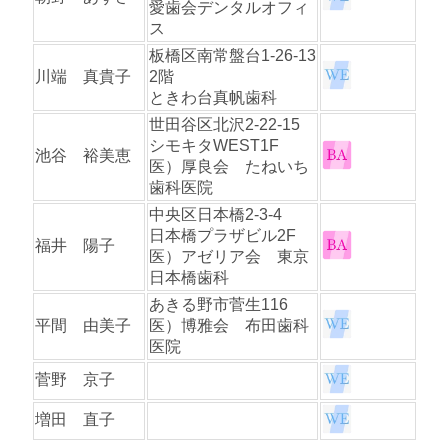
愛歯会デンタルオフィ
ス
板橋区南常盤台1-26-13
川端 真貴子
2階
ときわ台真帆歯科
世田谷区北沢2-22-15
シモキタWEST1F
池谷 裕美恵
医）厚良会 たねいち
歯科医院
中央区日本橋2-3-4
日本橋プラザビル2F
福井 陽子
医）アゼリア会 東京
日本橋歯科
あきる野市菅生116
平間 由美子
医）博雅会 布田歯科
医院
菅野 京子
増田 直子