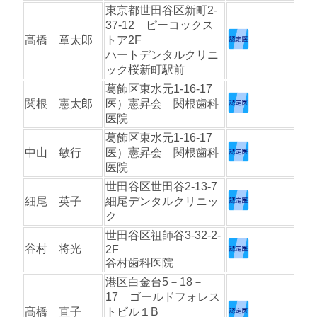
東京都世田谷区新町2-
37-12 ピーコックス
髙橋 章太郎
トア2F
ハートデンタルクリニ
ック桜新町駅前
葛飾区東水元1-16-17
関根 憲太郎
医）憲昇会 関根歯科
医院
葛飾区東水元1-16-17
中山 敏行
医）憲昇会 関根歯科
医院
世田谷区世田谷2-13-7
細尾 英子
細尾デンタルクリニッ
ク
世田谷区祖師谷3-32-2-
谷村 将光
2F
谷村歯科医院
港区白金台5－18－
17 ゴールドフォレス
髙橋 直子
トビル１B