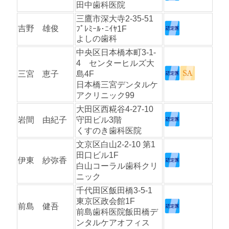
田中歯科医院
三鷹市深大寺2-35-51
吉野 雄俊
ﾌﾟﾚﾐｰﾙ･ﾆｲﾔ1F
よしの歯科
中央区日本橋本町3-1-
4 センターヒルズ大
三宮 恵子
島4F
日本橋三宮デンタルケ
アクリニック99
大田区西糀谷4-27-10
岩間 由紀子
守田ビル3階
くすのき歯科医院
文京区白山2-2-10 第1
田口ビル1F
伊東 紗弥香
白山コーラル歯科クリ
ニック
千代田区飯田橋3-5-1
東京区政会館1F
前島 健吾
前島歯科医院飯田橋デ
ンタルケアオフィス