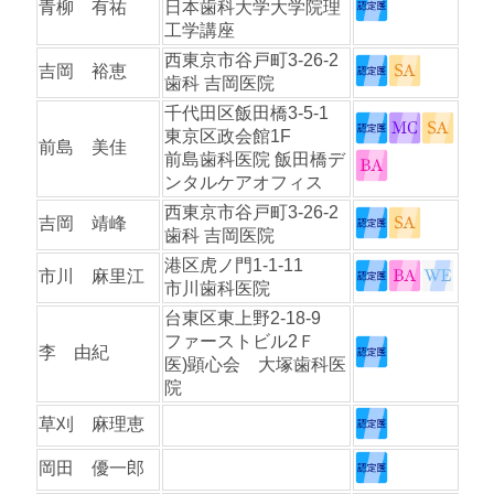
青柳 有祐
日本歯科大学大学院理
工学講座
西東京市谷戸町3-26-2
吉岡 裕恵
歯科 吉岡医院
千代田区飯田橋3-5-1
東京区政会館1F
前島 美佳
前島歯科医院 飯田橋デ
ンタルケアオフィス
西東京市谷戸町3-26-2
吉岡 靖峰
歯科 吉岡医院
港区虎ノ門1-1-11
市川 麻里江
市川歯科医院
台東区東上野2-18-9
ファーストビル2Ｆ
李 由紀
医)顕心会 大塚歯科医
院
草刈 麻理恵
岡田 優一郎