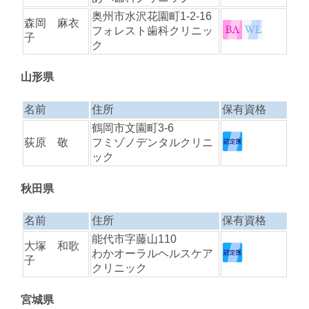
奥州市水沢花園町1-2-16
森岡 麻衣
フォレスト歯科クリニッ
子
ク
山形県
名前
住所
保有資格
鶴岡市文園町3-6
荻原 敬
フミゾノデンタルクリニ
ック
秋田県
名前
住所
保有資格
能代市字藤山110
大塚 和歌
わかオーラルヘルスケア
子
クリニック
宮城県