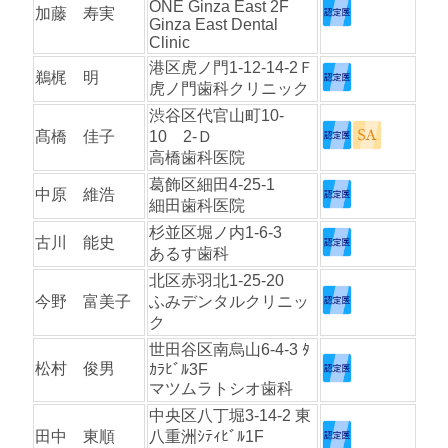
ONE Ginza East 2F
加藤 寿実
Ginza East Dental
Clinic
港区虎ノ門1-12-14-2Ｆ
鵜梶 明
虎ノ門歯科クリニック
渋谷区代官山町10-
髙橋 佳子
10 2-Ｄ
高橋歯科医院
葛飾区細田4-25-1
中原 維浩
細田歯科医院
杉並区堀ノ内1-6-3
古川 能史
あるす歯科
北区赤羽北1-25-20
今野 富美子
ふみデンタルクリニッ
ク
世田谷区南烏山6-4-3 ﾀ
松村 俊男
ｶﾗﾋﾞﾙ3F
マツムラトシオ歯科
中央区八丁堀3-14-2 東
田中 東順
八重洲ｼﾃｨﾋﾞﾙ1F