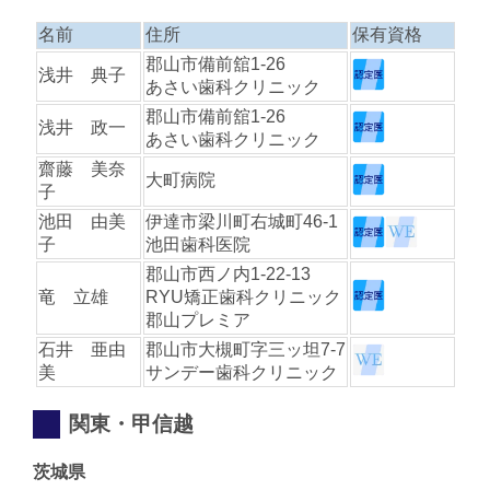
名前
住所
保有資格
郡山市備前舘1-26
浅井 典子
あさい歯科クリニック
郡山市備前舘1-26
浅井 政一
あさい歯科クリニック
齋藤 美奈
大町病院
子
池田 由美
伊達市梁川町右城町46-1
子
池田歯科医院
郡山市西ノ内1-22-13
竜 立雄
RYU矯正歯科クリニック
郡山プレミア
石井 亜由
郡山市大槻町字三ッ坦7-7
美
サンデー歯科クリニック
関東・甲信越
茨城県